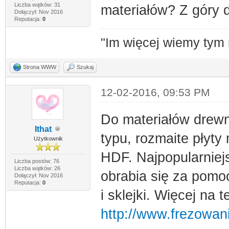
Liczba wątków: 31
materiałów? Z góry 
Dołączył: Nov 2016
Reputacja:
0
"Im więcej wiemy tym
Strona WWW
Szukaj
12-02-2016, 09:53 PM
Do materiałów drewn
Ithat
typu, rozmaite płyty
Użytkownik
HDF. Najpopularniej
Liczba postów: 76
Liczba wątków: 26
obrabia się za pom
Dołączył: Nov 2016
Reputacja:
0
i sklejki. Więcej na 
http://www.frezowan