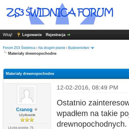
Witaj!
Logowanie
Rejestracja
Forum ZS3 Świdnica
›
Na drugim planie
›
Budownictwo
Materiały drewnopochodne
0
Materiały drewnopochodne
12-02-2016, 08:49 PM
Ostatnio zainteresow
Cranog
wpadłem na takie po
Użytkownik
drewnopochodnych. M
Liczba postów: 76