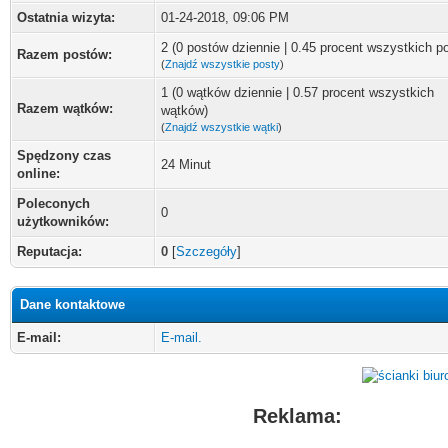
Ostatnia wizyta:
01-24-2018, 09:06 PM
2 (0 postów dziennie | 0.45 procent wszystkich p
Razem postów:
(
Znajdź wszystkie posty
)
1 (0 wątków dziennie | 0.57 procent wszystkich
Razem wątków:
wątków)
(
Znajdź wszystkie wątki
)
Spędzony czas
24 Minut
online:
Poleconych
0
użytkowników:
Reputacja:
0
[
Szczegóły
]
Dane kontaktowe
E-mail:
E-mail.
Reklama: